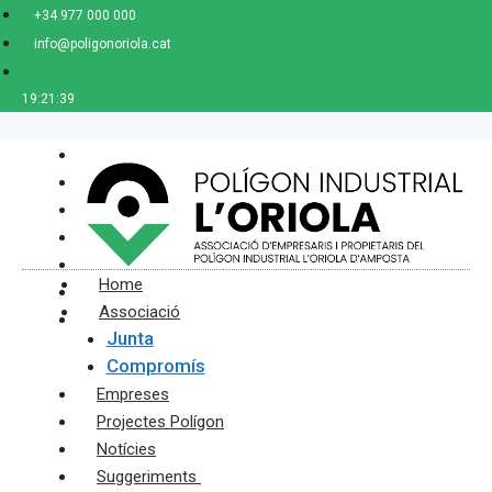
Saltar
+34 977 000 000
al
info@poligonoriola.cat
contenido
19:21:40
Home
Associació
Junta
Compromís
Empreses
Projectes Polígon
Notícies
Suggeriments