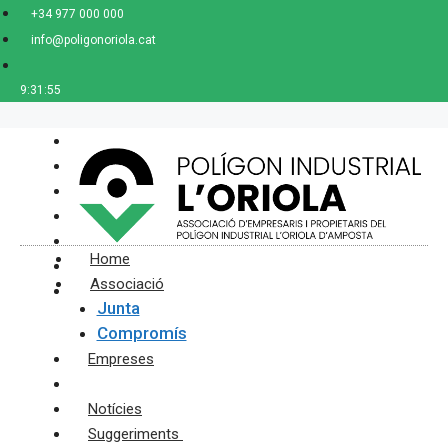
Saltar
+34 977 000 000
al
info@poligonoriola.cat
contenido
9:31:55
Home
Associació
Junta
Compromís
Empreses
Projectes Polígon
Notícies
Suggeriments