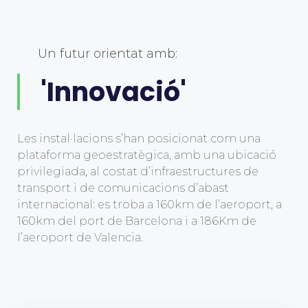
Un futur orientat amb:
'Innovació'
Les instal·lacions s’han posicionat com una
plataforma geoestratègica, amb una ubicació
privilegiada, al costat d’infraestructures de
transport i de comunicacions d’abast
internacional: es troba a 160km de l’aeroport, a
160km del port de Barcelona i a 186Km de
l’aeroport de Valencia.