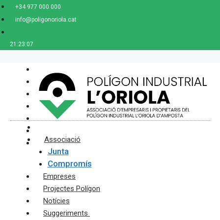
Saltar
+34 977 000 000
al
info@poligonoriola.cat
contenido
21:23:08
Home
Associació
Junta
Compromís
Empreses
Projectes Polígon
Notícies
Suggeriments