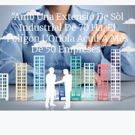
"Amb Una Extensió De Sòl
Industrial De 70 Ha, El
Polígon L'Oriola Acull A Més
De 50 Empreses"
Que desenvolupen la seva activitat industrial
amb representació de tots els sectors
econòmics.